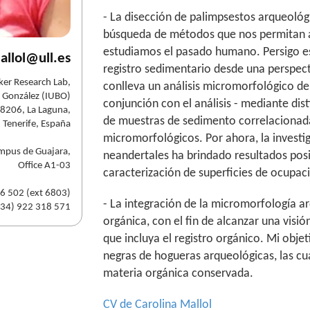
- La disección de palimpsestos arqueológi
búsqueda de métodos que nos permitan ac
estudiamos el pasado humano. Persigo es
allol@ull.es
registro sedimentario desde una perspec
er Research Lab,
conlleva un análisis micromorfológico d
o González (IUBO)
conjunción con el análisis - mediante dis
38206, La Laguna,
de muestras de sedimento correlacionada
Tenerife, España
micromorfológicos. Por ahora, la invest
ampus de Guajara,
neandertales ha brindado resultados posit
Office A1-03
caracterización de superficies de ocupac
16 502 (ext 6803)
- La integración de la micromorfología a
(34) 922 318 571
orgánica, con el fin de alcanzar una visi
que incluya el registro orgánico. Mi obje
negras de hogueras arqueológicas, las c
materia orgánica conservada.
CV de Carolina Mallol